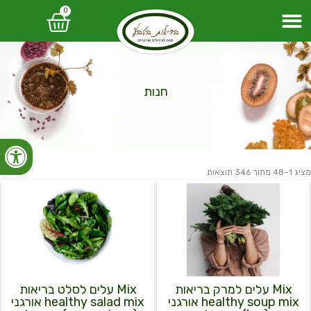
0
עגלת
קניות
חנות
פתח סרגל
מציג 1–48 מתוך 346 תוצאות
כמות
כמות
של
של
Mix
Mix
עלים
עלים
למרק
לסלט
בריאות
בריאות
healthy
healthy
salad
soup
mix
mix
Mix עלים למרק בריאות
Mix עלים לסלט בריאות
אורגני
אורגני
healthy soup mix אורגני
healthy salad mix אורגני
(חב')
(חבילה