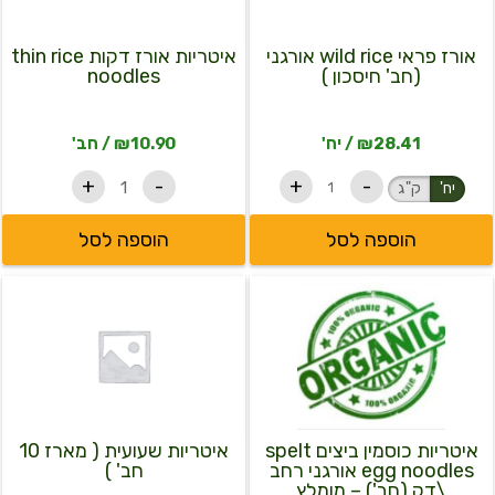
סוגים.
אורגני
rice
(חב'
noodles
ניתן
חיסכון
אורז פראי wild rice אורגני
איטריות אורז דקות thin rice
לבחור
)
(חב' חיסכון )
noodles
את
האפשרויות
בעמוד
28.41
₪
/ יח'
10.90
₪
/ חב'
המוצר
+
-
+
-
יח'
ק"ג
הוספה לסל
הוספה לסל
כמות
כמות
של
של
איטריות
איטריות
כוסמין
שעועית
ביצים
(
spelt
מארז
10
egg
noodles
חב'
אורגני
)
איטריות כוסמין ביצים spelt
איטריות שעועית ( מארז 10
רחב
egg noodles אורגני רחב
חב' )
\דק
\דק (חב') – מומלץ