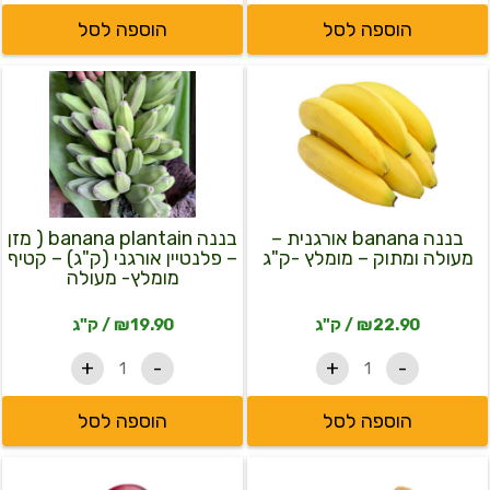
שלישייה
הוספה לסל
הוספה לסל
-28
שח
כמות
כמות
לתבנית)
של
של
-
בננה
בננה
הטבה
banana
banana
למתכון
אורגנית
plantain
הפלאן
(
-
מהמשק
מעולה
מזן
ומתוק
-
-
פלנטיין
בננה banana אורגנית –
בננה banana plantain ( מזן
מומלץ
אורגני
מעולה ומתוק – מומלץ -ק"ג
– פלנטיין אורגני (ק"ג) – קטיף
-
(ק"ג)
מומלץ- מעולה
ק"ג
-
קטיף
22.90
₪
/ ק"ג
19.90
₪
/ ק"ג
מומלץ-
מעולה
+
-
+
-
הוספה לסל
הוספה לסל
כמות
כמות
של
של