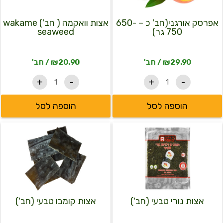
wakame
650-
seaweed
750
גר)
אפרסק אורגני(חב' כ – 650-
אצות וואקמה ( חב') wakame
750 גר)
seaweed
29.90
₪
/ חב'
20.90
₪
/ חב'
+
-
+
-
הוספה לסל
הוספה לסל
כמות
כמות
של
של
אצות
אצות
נורי
קומבו
טבעי
טבעי
(חב')
(חב')
אצות נורי טבעי (חב')
אצות קומבו טבעי (חב')