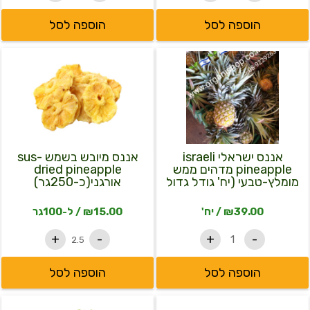
הוספה לסל
הוספה לסל
כמות
כמות
למוצר
של
של
זה
אננס
אננס
יש
ישראלי
מיובש
israeli
בשמש
מספר
sus-
pineapple
סוגים.
מדהים
dried
ממש
pineapple
ניתן
מומלץ-טבעי
אורגני(כ-250גר)
אננס ישראלי israeli
אננס מיובש בשמש sus-
לבחור
(יח'
pineapple מדהים ממש
dried pineapple
את
גודל
מומלץ-טבעי (יח' גודל גדול
אורגני(כ-250גר)
גדול
האפשרויות
כ-1קג-1.500) – מומלץ
כ-1קג-1.500)
בעמוד
39.00
₪
/ יח'
15.00
₪
/ ל-100גר
-
מומלץ
המוצר
+
-
+
-
הוספה לסל
הוספה לסל
כמות
כמות
למוצר