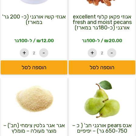
סוגים.
סוגים.
200
fresh
and
גר'
ניתן
ניתן
moist
במארז)
אגוזי פקאן קלוף excellent
אגוזי קשיו אורגני (כ- 200 גר'
לבחור
לבחור
pecans
fresh and moist pecans
במארז)
את
את
אורגני
אורגני (כ-180גר במארז)
(כ-180גר
האפשרויות
האפשרויות
במארז)
בעמוד
בעמוד
20.00
₪
/ ל-100גר
12.00
₪
/ ל-100גר
המוצר
המוצר
+
-
+
-
הוספה לסל
הוספה לסל
כמות
כמות
של
של
אגס
אגר
pears
אגר
אורגני
גלטין
חב'
צימחי
(
(חב')
כ
-
-
מוצר
אגס pears אורגני חב' ( כ –
אגר אגר גלטין צימחי (חב') –
650-
מעולה
650-750 גר) – יפיפיים
מוצר מעולה – מומלץ
-
750