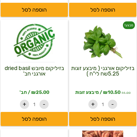
הוספה לסל
הוספה לסל
כמות
כמות
המחיר
המחיר
מבצע!
של
של
בזיליקום
בזיליקום
המקורי
הנוכחי
אורגני
מיובש
dried
(
היה:
הוא:
מיבצע
basil
זוגות
אורגני
₪10.50.
₪14.00.
5.25שח
חב'
לי"ח
בזיליקום אורגני ( מיבצע זוגות
בזיליקום מיובש dried basil
)
5.25שח לי"ח )
אורגני חב'
10.50
₪
/ מיבצע זוגות
25.00
₪
/ חב'
14.00
+
-
+
-
הוספה לסל
הוספה לסל
כמות
כמות