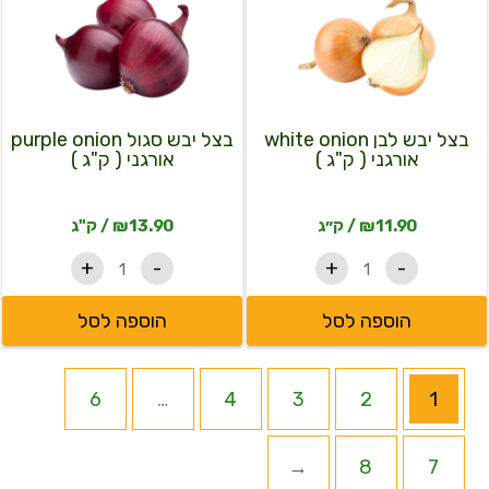
בצל
בצל
יבש
יבש
לבן
סגול
purple
white
onion
onion
אורגני
אורגני
(
(
בצל יבש לבן white onion
בצל יבש סגול purple onion
ק"ג
ק"ג
אורגני ( ק"ג )
אורגני ( ק"ג )
)
)
11.90
₪
/ ק״ג
13.90
₪
/ ק"ג
+
-
+
-
הוספה לסל
הוספה לסל
6
…
4
3
2
1
←
8
7