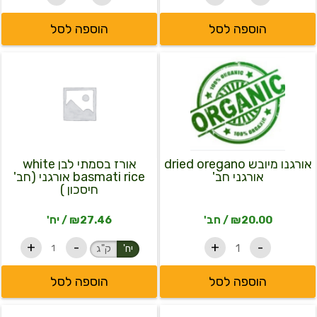
הוספה לסל
הוספה לסל
כמות
כמות
למוצר
של
של
זה
אורגנו
אורז
יש
מיובש
בסמתי
dried
לבן
מספר
white
oregano
סוגים.
אורגני
basmati
חב'
rice
ניתן
אורגני
אורגנו מיובש dried oregano
אורז בסמתי לבן white
לבחור
(חב'
אורגני חב'
basmati rice אורגני (חב'
את
חיסכון
חיסכון )
)
האפשרויות
בעמוד
20.00
₪
/ חב'
27.46
₪
/ יח'
המוצר
+
-
+
-
יח'
ק"ג
הוספה לסל
הוספה לסל
כמות
כמות
למוצר