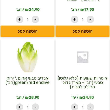
(חב')
-
17.90
₪
/ חב'
24.90
₪
/ חב'
מומלץ
+
-
+
-
הוספה לסל
הוספה לסל
כמות
כמות
של
של
איטריות
אנדיב
שעועית
טבעי
(ללא
אדום
גלוטן)
\
טבעי
ירוק
(חב'
green\red
-
endive(חב')
איטריות שעועית (ללא גלוטן)
אנדיב טבעי אדום \ ירוק
מארז
טבעי (חב' – מארז גדול
green\red endive(חב')
גדול
מחולק למנות)
מחולק
למנות)
24.90
₪
/ יח'
28.90
₪
/ חב'
+
-
+
-