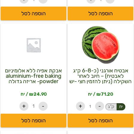
הוספה לסל
הוספה לסל
כמות
כמות
למוצר
של
של
זה
אבטיח
אבקת
יש
אורגני
אפיה
(כ-6-
ללא
מספר
8
אלומיניום
סוגים.
ק״ג
aluminium-
לאבטיח)
free
ניתן
baking
-
אבטיח אורגני (כ-6-8 ק״ג
אבקת אפיה ללא אלומיניום
לבחור
חיוב
powder-
לאבטיח) – חיוב לאחר
aluminium-free baking
את
לאחר
אריזה
השקילה (ניתן להזמין חצי -יש
powder- אריזה גדולה
השקילה
גדולה
האפשרויות
לציין זאת בהערות)
(ניתן
בעמוד
71.20
₪
/ יח
24.90
₪
/ יח
להזמין
חצי
המוצר
+
-
+
-
-
יח
ק"ג
יש
לציין
הוספה לסל
הוספה לסל
זאת
בהערות)
כמות
כמות
למוצר
למוצר