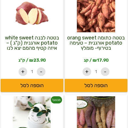
של
של
בטטה
בטטה
כתומה
לבנה
white
orang
sweet
sweet
potato
potato
אורגנית
אורגנית
-
(ק"ג
בטטה כתומה orang sweet
בטטה לבנה white sweet
טעימה
)
potato אורגנית – טעימה
potato אורגנית (ק"ג ) –
בטירוף-
-
בטירוף- מומלץ
איזה קטיף מהמם יצא לנו
מומלץ
איזה
קטיף
17.90
₪
/ קג
23.90
₪
/ ק"ג
מהמם
יצא
+
-
+
-
לנו
הוספה לסל
הוספה לסל
כמות
כמות
המחיר
המחיר
מבצע!
של
של
בטטה
ביצים
המקורי
הנוכחי
סגולה
אורגניות
אורגנית
מתרנגולות
היה:
הוא:
מרעה
eggs